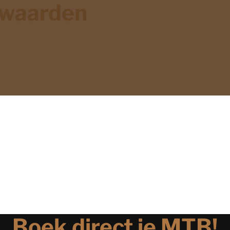
waarden
Boek direct je MTB!