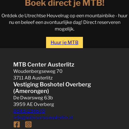
Boek direct je MTB!
Ontdek de Utrechtse Heuvelrug op een mountainbike - huur
nu en beleef een avontuurlijke dag! Direct reserveren
mogelijk.
Huur je MTB
MTB Center Austerlitz
Woudenbergseweg 70
3711 AB Austerlitz
Vestiging Boshotel Overberg
(Amerongen)
De Dwarsweg 63b
3959 AE Overberg
0343-234670
info@mtbcenterausterlitz.nl
Follow us on Facebook
Follow us on Instagram