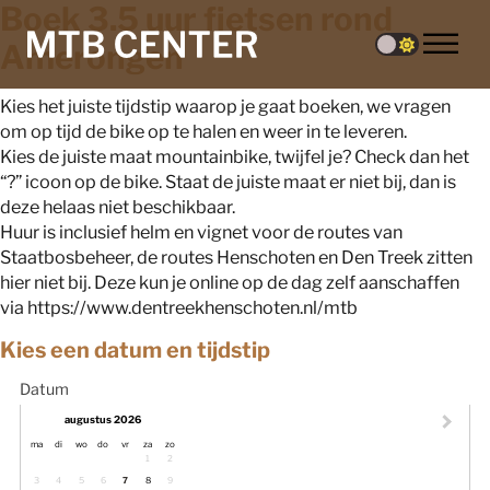
Boek 3.5 uur fietsen rond
Amerongen
Kies het juiste tijdstip waarop je gaat boeken, we vragen
om op tijd de bike op te halen en weer in te leveren.
Kies de juiste maat mountainbike, twijfel je? Check dan het
“?” icoon op de bike. Staat de juiste maat er niet bij, dan is
deze helaas niet beschikbaar.
Huur is inclusief helm en vignet voor de routes van
Staatbosbeheer, de routes Henschoten en Den Treek zitten
hier niet bij. Deze kun je online op de dag zelf aanschaffen
via https://www.dentreekhenschoten.nl/mtb
Kies een datum en tijdstip
Datum
augustus 2026
maandag
dinsdag
woensdag
donderdag
vrijdag
zaterdag
zondag
ma
di
wo
do
vr
za
zo
1
2
3
4
5
6
7
8
9