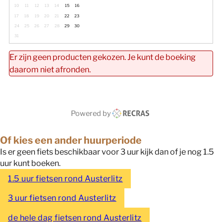
10
11
12
13
14
15
16
17
18
19
20
21
22
23
24
25
26
27
28
29
30
31
Er zijn geen producten gekozen. Je kunt de boeking
daarom niet afronden.
Powered by
Of kies een ander huurperiode
Is er geen fiets beschikbaar voor 3 uur kijk dan of je nog 1.5
uur kunt boeken.
1.5 uur fietsen rond Austerlitz
3 uur fietsen rond Austerlitz
de hele dag fietsen rond Austerlitz