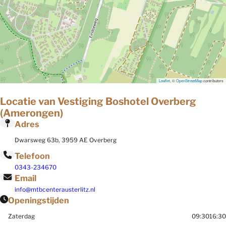
Leaflet
, ©
OpenStreetMap
contributors
Locatie van Vestiging Boshotel Overberg
(Amerongen)
Adres
Dwarsweg 63b, 3959 AE Overberg
Telefoon
0343-234670
Email
info@mtbcenterausterlitz.nl
Openingstijden
Zaterdag
09:30
16:30