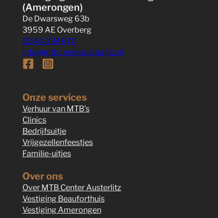
(Amerongen)
De Dwarsweg 63b
3959 AE Overberg
0343-234670
info@mtbcenterausterlitz.nl
Follow us on Facebook
Follow us on Instagram
Onze services
Verhuur van MTB's
Clinics
Bedrijfsuitje
Vrijgezellenfeestjes
Familie-uitjes
Over ons
Over MTB Center Austerlitz
Vestiging Beauforthuis
Vestiging Amerongen