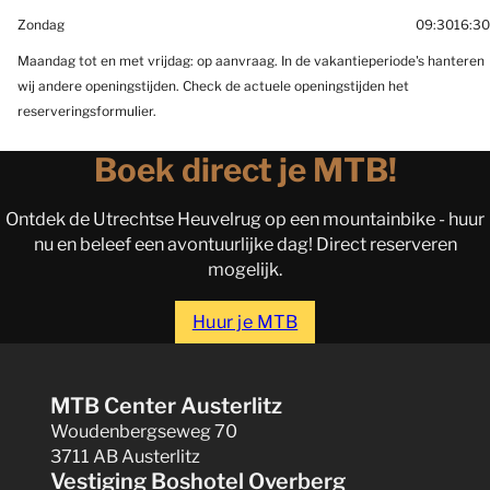
Zondag
09:30
16:30
Maandag tot en met vrijdag: op aanvraag. In de vakantieperiode's hanteren
wij andere openingstijden. Check de actuele openingstijden het
reserveringsformulier.
Boek direct je MTB!
Ontdek de Utrechtse Heuvelrug op een mountainbike - huur
nu en beleef een avontuurlijke dag! Direct reserveren
mogelijk.
Huur je MTB
MTB Center Austerlitz
Woudenbergseweg 70
3711 AB Austerlitz
Vestiging Boshotel Overberg