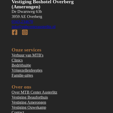
Vestiging Boshotel Overberg
(Amerongen)
De Dwarsweg 63b
3959 AE Overberg
0343-234670
info@mtbcenterausterlitz.nl
Follow us on Facebook
Follow us on Instagram
Onze services
Verhuur van MTB's
Clinics
Bedrijfsuitje
Vrijgezellenfeestjes
Familie-uitjes
Over ons
Over MTB Center Austerlitz
Vestiging Beauforthuis
Vestiging Amerongen
Vestiging Ouwekamp
Contact