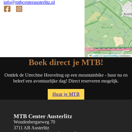
info@mtbcenterausterlitz.nl
Follow us on Facebook
Follow us on Instagram
Leaflet
|
©
OpenStreetMap
contributors
Boek direct je MTB!
Ontdek de Utrechtse Heuvelrug op een mountainbike - huur nu en
beleef een avontuurlijke dag! Direct reserveren mogelijk.
Huur je MTB
MTB Center Austerlitz
Woudenbergseweg 70
3711 AB Austerlitz