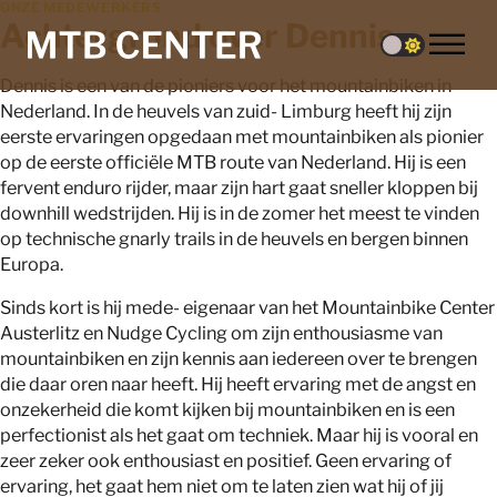
ONZE MEDEWERKERS
Achtergrond over Dennis
Dennis is een van de pioniers voor het mountainbiken in
Nederland. In de heuvels van zuid- Limburg heeft hij zijn
eerste ervaringen opgedaan met mountainbiken als pionier
op de eerste officiële MTB route van Nederland. Hij is een
fervent enduro rijder, maar zijn hart gaat sneller kloppen bij
downhill wedstrijden. Hij is in de zomer het meest te vinden
op technische gnarly trails in de heuvels en bergen binnen
Europa.
Sinds kort is hij mede- eigenaar van het Mountainbike Center
Austerlitz en Nudge Cycling om zijn enthousiasme van
mountainbiken en zijn kennis aan iedereen over te brengen
die daar oren naar heeft. Hij heeft ervaring met de angst en
onzekerheid die komt kijken bij mountainbiken en is een
perfectionist als het gaat om techniek. Maar hij is vooral en
zeer zeker ook enthousiast en positief. Geen ervaring of
ervaring, het gaat hem niet om te laten zien wat hij of jij