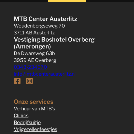
MTB Center Austerlitz
Woudenbergseweg 70
3711 AB Austerlitz
Vestiging Boshotel Overberg
(Amerongen)
De Dwarsweg 63b
3959 AE Overberg
0343-234670
info@mtbcenterausterlitz.nl
Follow us on Facebook
Follow us on Instagram
Onze services
Verhuur van MTB's
Clinics
Bedrijfsuitje
Vrijgezellenfeestjes