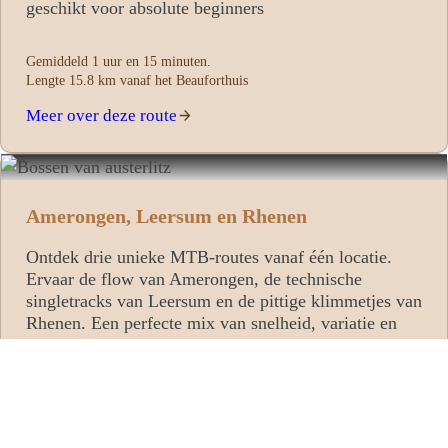
geschikt voor absolute beginners
Gemiddeld 1 uur en 15 minuten.
Lengte 15.8 km vanaf het Beauforthuis
Meer over deze route
Amerongen, Leersum en Rhenen
Ontdek drie unieke MTB‑routes vanaf één locatie.
Ervaar de flow van Amerongen, de technische
singletracks van Leersum en de pittige klimmetjes van
Rhenen. Een perfecte mix van snelheid, variatie en
natuur voor iedereen die het maximale uit zijn rit wil
halen.
Gemiddeld 5 uur.
Lengte 57.3 km vanaf Boshotel Overberg