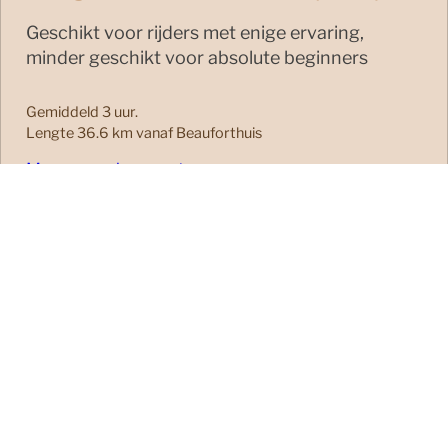
Geschikt voor rijders met enige ervaring,
minder geschikt voor absolute beginners
Gemiddeld 3 uur.
Lengte 36.6 km vanaf Beauforthuis
Meer over deze route
Amerongen, Leersum en Rhenen
Ontdek drie unieke MTB‑routes vanaf één
locatie. Ervaar de flow van Amerongen, de
technische singletracks van Leersum en de
pittige klimmetjes van Rhenen. Een perfecte
mix van snelheid, variatie en natuur voor
iedereen die het maximale uit zijn rit wil halen.