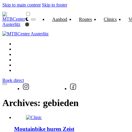
Skip to main content
Skip to footer
Aanbod
Routes
Clinics
V
Aanbod
Routes
Clinics
Vestigingen
Over
Contact
Boek direct
Archives:
gebieden
Moutainbike huren Zeist